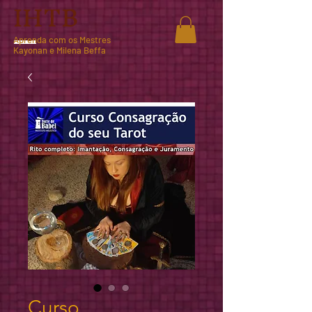
IHTB
Aprenda com os Mestres
Kayonan e Milena Beffa
Curso