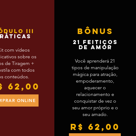
BÔNUS
ÓDULO iii
ráticas
21 FEITIÇOS
DE AMOR
it com vídeos
icativos sobre os
Você aprenderá 21
os de Tiragem +
tipos de manipulação
stila com todos
mágica para atração,
os conteúdos.
empoderamento,
$ 62,00
aquecer o
relacionamento e
MPRAR ONLINE
conquistar de vez o
seu amor próprio e o
seu amado.
R$ 62,00