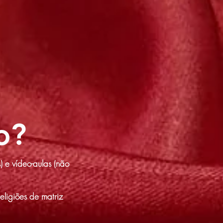
o?
) e vídeo-aulas (não
ligiões de matriz