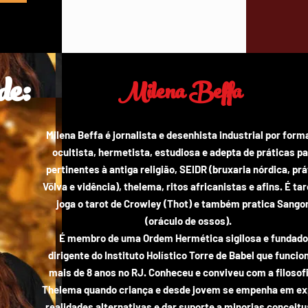
de:
Milena Beffa
Milena Beffa é jornalista e desenhista industrial por form
ocultista, hermetista, estudiosa e adepta de práticas p
pertinentes à antiga religião, SEIDR (bruxaria nórdica, pr
Völva e vidência), thelema, ritos africanistas e afins. É tar
joga o tarot de Crowley (Thot) e também pratica Sang
(oráculo de ossos).
É membro de uma Ordem Hermética sigilosa e fundado
dirigente do Instituto Holístico Torre de Babel que funcio
mais de 8 anos no RJ. Conheceu e conviveu com a filosof
Thelema quando criança e desde jovem se empenha em ex
realidades alternativas e dar suporte a minorias conceitu