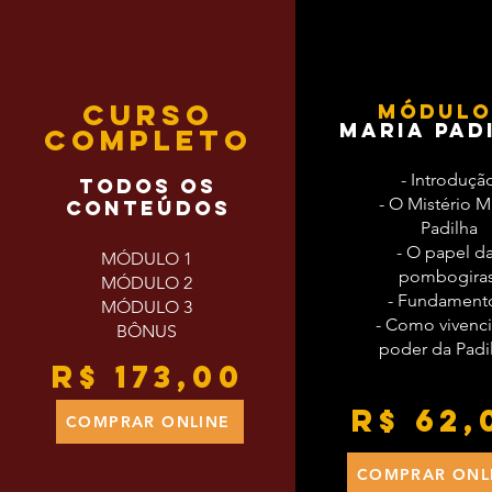
CURSO
MÓDULO
MARIA PAD
COMPLETO
- Introduçã
TODOS OS
- O Mistério M
CONTEÚDOS
Padilha
- O papel d
MÓDULO 1
pombogira
MÓDULO 2
- Fundament
MÓDULO 3
- Como vivenci
BÔNUS
poder da Padi
R$ 173,00
R$ 62,
COMPRAR ONLINE
COMPRAR ONL