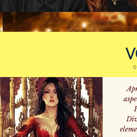
V
C
Apr
aspe
Div
eleme