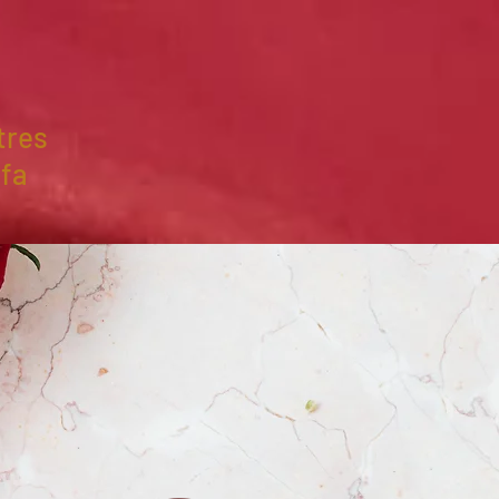
tres
ffa