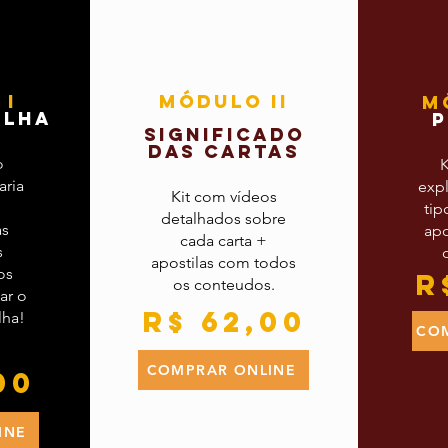
 I
MÓDULO II
M
ILHA
p
SIGNIFICADO
DAS CARTAS
o
K
aria
expl
Kit com vídeos
tip
detalhados sobre
as
apo
cada carta +
s
apostilas com todos
os
R
os conteudos.
ar o
R$ 62,00
lha!
CO
COMPRAR ONLINE
00
INE