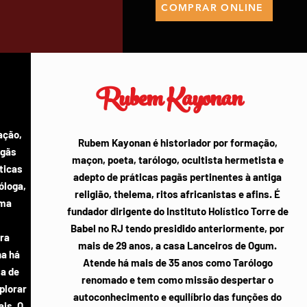
COMPRAR ONLINE
Rubem Kayonan
ação,
Rubem Kayonan é historiador por formação,
agãs
maçon, poeta, tarólogo, ocultista hermetista e
áticas
adepto de práticas pagãs pertinentes à antiga
óloga,
religião, thelema, ritos africanistas e afins. É
oma
fundador dirigente do Instituto Holístico Torre de
Babel no RJ tendo presidido anteriormente, por
ra
mais de 29 anos, a casa Lanceiros de Ogum.
na há
Atende há mais de 35 anos como Tarólogo
ia de
renomado e tem como missão despertar o
plorar
autoconhecimento e equilíbrio das funções do
ais. O