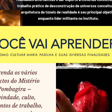
trabalho prático de desconstrução de universos conceitu
arquitetura de túneis de realidade é seu principal objet
enquanto líder militante no Instituto.
OCÊ VAI APRENDE
OMO CULTUAR MARIA PADILHA E SUAS DIVERSAS FINALIDADES
enda os vários
ctos do Mistério
Pombagira –
indade, culto,
ntos de trabalho,